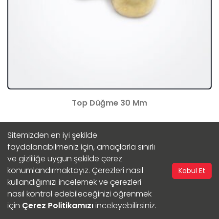
Top Düğme 30 Mm
Sitemizden en iyi şekilde
Ürünü İncele
faydalanabilmeniz için, amaçlarla sınırlı
ve gizliliğe uygun şekilde çerez
konumlandırmaktayız. Çerezleri nasıl
Kabul Et
kullandığımızı incelemek ve çerezleri
1
2
Göster:
nasıl kontrol edebileceğinizi öğrenmek
için
Çerez Politikamızı
inceleyebilirsiniz.