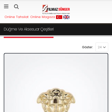
Online Tahsilat
Online Magaza
Düğme Ve Aksesuar Çeşitleri
Göster: