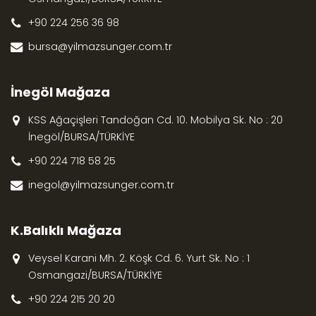
+90 224 256 36 98
bursa@yilmazsunger.com.tr
İnegöl Mağaza
KSS Ağaçişleri Tandoğan Cd. 10. Mobilya Sk. No : 20
İnegöl/BURSA/TÜRKİYE
+90 224 718 58 25
inegol@yilmazsunger.com.tr
K.Balıklı Mağaza
Veysel Karani Mh. 2. Köşk Cd. 6. Yurt Sk. No : 1
Osmangazi/BURSA/TÜRKİYE
+90 224 215 20 20