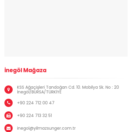
İnegöl Mağaza
KSS Ağaçişleri Tandoğan Cd. 10. Mobilya Sk. No : 20
İnegöl/BURSA/TÜRKİYE
+90 224 712 00 47
+90 224 713 32 51
inegol@yilmazsunger.com.tr