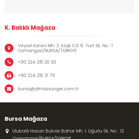
K. Balıklı Mağaza
Veysel Karani Mh. 2. Köşk Cd. 6. Yurt Sk. No : 1
Osmangazi/BURSA/TÜRKİYE
+90 224 215 20 20
+90 224 215 21 79
bursa@yilmazsunger.com.tr
Bursa Mağaza
Ulubatlı Hasan Bulvarı Bahar Mh. 1. Uğurlu Sk. No : 12
Osmangazi/BURSA/TÜRKİYE