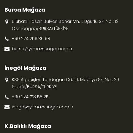
Bursa Mağaza
Ulubatlı Hasan Bulvarı Bahar Mh. 1. Uğurlu Sk. No : 12
Osmangazi/BURSA/TÜRKİYE
+90 224 256 36 98
bursa@yilmazsunger.com.tr
İnegöl Mağaza
KSS Ağaçişleri Tandoğan Cd. 10. Mobilya Sk. No : 20
İnegöl/BURSA/TÜRKİYE
+90 224 718 58 25
inegol@yilmazsunger.com.tr
K.Balıklı Mağaza