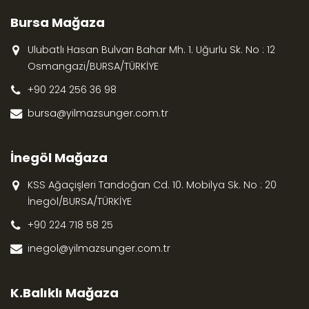
Bursa Mağaza
Ulubatlı Hasan Bulvarı Bahar Mh. 1. Uğurlu Sk. No : 12
Osmangazi/BURSA/TÜRKİYE
+90 224 256 36 98
bursa@yilmazsunger.com.tr
İnegöl Mağaza
KSS Ağaçişleri Tandoğan Cd. 10. Mobilya Sk. No : 20
İnegöl/BURSA/TÜRKİYE
+90 224 718 58 25
inegol@yilmazsunger.com.tr
K.Balıklı Mağaza