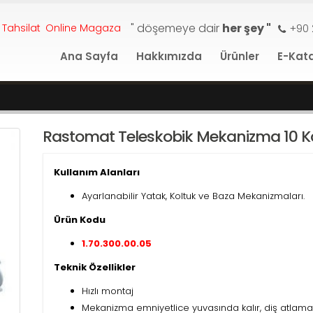
" döşemeye dair
her şey "
 Tahsilat
Online Magaza
+90 
Ana Sayfa
Hakkımızda
Ürünler
E-Kat
Rastomat Teleskobik Mekanizma 10 
Kullanım Alanları
Ayarlanabilir Yatak, Koltuk ve Baza Mekanizmaları.
Ürün Kodu
1.70.300.00.05
Teknik Özellikler
Hızlı montaj
Mekanizma emniyetlice yuvasında kalır, diş atlam