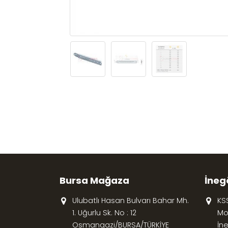
Bursa Mağaza
İneg
Ulubatlı Hasan Bulvarı Bahar Mh.
KS
1. Uğurlu Sk. No : 12
Mob
Osmangazi/BURSA/TÜRKİYE
İn