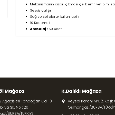
Mekanizmanın dışarı çıkması çelik emniyet pimi 
Sessiz çalışır
Sağ ve sol olarak kullanılabilir
10 Kademeli
Ambalaj :
50 Adet
öl Mağaza
K.Balıklı Mağaza
S Ağaçişleri Tandoğan Cd. 10.
Veysel Karani Mh. 2. Köşk Cd
ilya Sk. No : 20
Osmangazi/BURSA/TÜRKİY
egöl/BURSA/TÜRKİYE