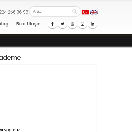
224 256 36 98
alog
Bize Ulaşın
Kademe
ası yapmaz