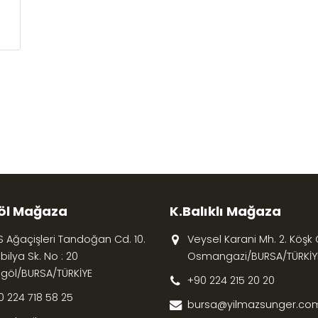
öl Mağaza
K.Balıklı Mağaza
S Ağaçişleri Tandoğan Cd. 10.
Veysel Karani Mh. 2. Köşk Cd
ilya Sk. No : 20
Osmangazi/BURSA/TÜRKİY
egöl/BURSA/TÜRKİYE
+90 224 215 20 20
0 224 718 58 25
bursa@yilmazsunger.com