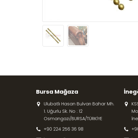
Bursa Mağaza
İneg
Ulubatlı Hasan Bulvarı Bahar Mh.
KS
1. Uğurlu Sk. No : 12
Mob
Osmangazi/BURSA/TÜRKİYE
İn
+90 224 256 36 98
+9