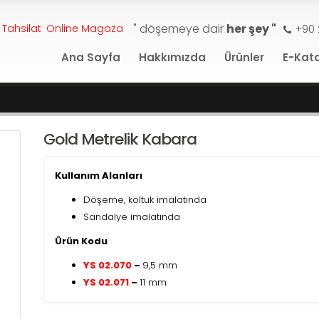
" döşemeye dair
her şey "
 Tahsilat
Online Magaza
+90 
Ana Sayfa
Hakkımızda
Ürünler
E-Kat
Gold Metrelik Kabara
Kullanım Alanları
Döşeme, koltuk imalatında
Sandalye imalatında
Ürün Kodu
YS 02.070
–
9,5 mm
YS 02.071
–
11 mm