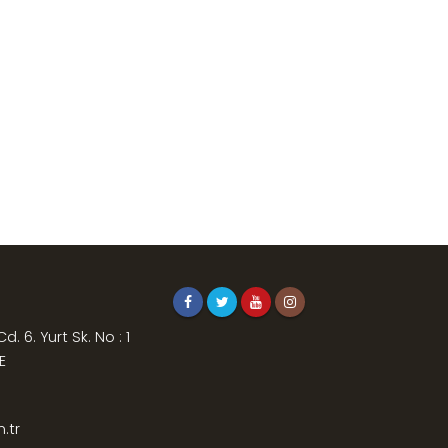
. 6. Yurt Sk. No : 1
E
.tr