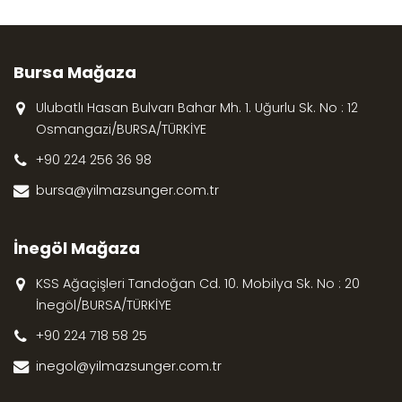
Bursa Mağaza
Ulubatlı Hasan Bulvarı Bahar Mh. 1. Uğurlu Sk. No : 12
Osmangazi/BURSA/TÜRKİYE
+90 224 256 36 98
bursa@yilmazsunger.com.tr
İnegöl Mağaza
KSS Ağaçişleri Tandoğan Cd. 10. Mobilya Sk. No : 20
İnegöl/BURSA/TÜRKİYE
+90 224 718 58 25
inegol@yilmazsunger.com.tr