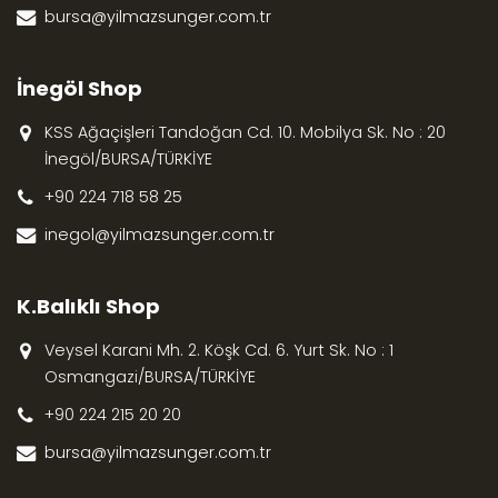
bursa@yilmazsunger.com.tr
İnegöl Shop
KSS Ağaçişleri Tandoğan Cd. 10. Mobilya Sk. No : 20
İnegöl/BURSA/TÜRKİYE
+90 224 718 58 25
inegol@yilmazsunger.com.tr
K.Balıklı Shop
Veysel Karani Mh. 2. Köşk Cd. 6. Yurt Sk. No : 1
Osmangazi/BURSA/TÜRKİYE
+90 224 215 20 20
bursa@yilmazsunger.com.tr