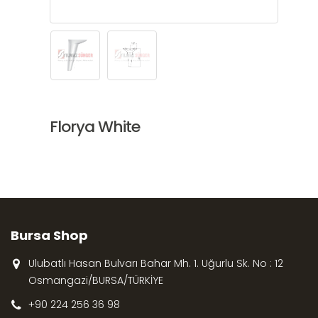
Florya White
Bursa Shop
Ulubatlı Hasan Bulvarı Bahar Mh. 1. Uğurlu Sk. No : 12
Osmangazi/BURSA/TÜRKİYE
+90 224 256 36 98